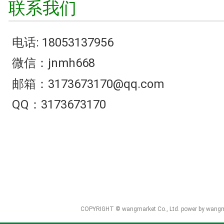
联系我们
电话: 18053137956
微信：jnmh668
邮箱：3173673170@qq.com
QQ：3173673170
COPYRIGHT © wangmarket Co., Ltd.
power by wang